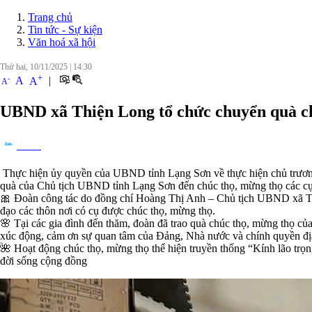
Trang chủ
Tin tức - Sự kiện
Văn hoá xã hội
Thứ hai, 10/11/2025
|
14:30
+
-
A
|
A
A
UBND xã Thiện Long tổ chức chuyển quà chú
Chia sẻ
Thực hiện ủy quyền của UBND tỉnh Lạng Sơn về thực hiện chủ trương
quà của Chủ tịch UBND tỉnh Lạng Sơn đến chúc thọ, mừng thọ các cụ t
🎀 Đoàn công tác do đồng chí Hoàng Thị Anh – Chủ tịch UBND xã 
đạo các thôn nơi có cụ được chúc thọ, mừng thọ.
🌸 Tại các gia đình đến thăm, đoàn đã trao quà chúc thọ, mừng thọ của
xúc động, cảm ơn sự quan tâm của Đảng, Nhà nước và chính quyền địa
🌺 Hoạt động chúc thọ, mừng thọ thể hiện truyền thống “Kính lão trọng 
đời sống cộng đồng